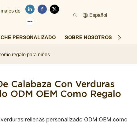
nimales de
Español
UCHE PERSONALIZADO
SOBRE NOSOTROS
NOTIC
como regalo para niños
De Calabaza Con Verduras
zado ODM OEM Como Regalo
n verduras rellenas personalizado ODM OEM como