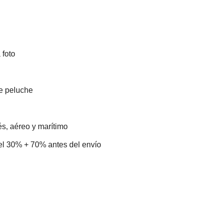
 foto
e peluche
s, aéreo y marítimo
el 30% + 70% antes del envío