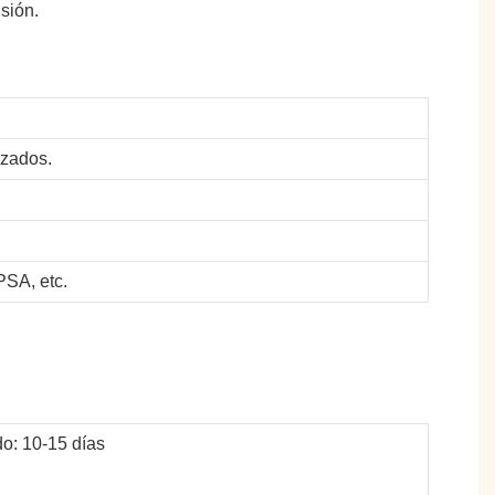
sión.
izados.
SA, etc.
o: 10-15 días