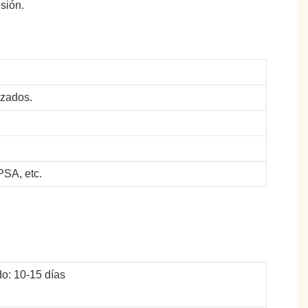
sión.
izados.
SA, etc.
o: 10-15 días