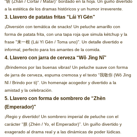
“斩 (Zhǎn / Cortar / Matar)” bordado en la hoja. Un guiño divertido
a la estética de los dramas históricos y un humor irreverente.
3. Llavero de patatas fritas “Lái Yī Gēn”
¡Diversión con temática de snacks! Un peluche amarillo con
forma de patata frita, con una tapa roja que simula kétchup y la
frase "来一根 (Lái Yī Gēn / Toma uno)". Un detalle divertido e
informal, perfecto para los amantes de la comida.
4. Llavero con jarra de cerveza “Wǒ Jìng Nǐ”
¡Brindemos por las buenas vibras! Un peluche suave con forma
de jarra de cerveza, espuma cremosa y el texto “我敬你 (Wǒ Jìng
Nǐ / Brindo por ti)”. Un homenaje acogedor y divertido a la
amistad y la celebración.
5. Llavero con forma de sombrero de “Zhèn
(Emperador)”
¡Regio y divertido! Un sombrero imperial de peluche con el
carácter “朕 (Zhèn / Yo, el Emperador)”. Un guiño divertido y
exagerado al drama real y a las dinámicas de poder lúdicas.