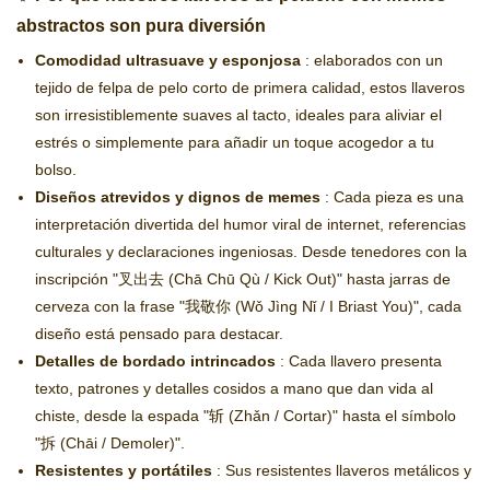
abstractos son pura diversión
Comodidad ultrasuave y esponjosa
: elaborados con un
tejido de felpa de pelo corto de primera calidad, estos llaveros
son irresistiblemente suaves al tacto, ideales para aliviar el
estrés o simplemente para añadir un toque acogedor a tu
bolso.
Diseños atrevidos y dignos de memes
: Cada pieza es una
interpretación divertida del humor viral de internet, referencias
culturales y declaraciones ingeniosas. Desde tenedores con la
inscripción "叉出去 (Chā Chū Qù / Kick Out)" hasta jarras de
cerveza con la frase "我敬你 (Wǒ Jìng Nǐ / I Briast You)", cada
diseño está pensado para destacar.
Detalles de bordado intrincados
: Cada llavero presenta
texto, patrones y detalles cosidos a mano que dan vida al
chiste, desde la espada "斩 (Zhǎn / Cortar)" hasta el símbolo
"拆 (Chāi / Demoler)".
Resistentes y portátiles
: Sus resistentes llaveros metálicos y